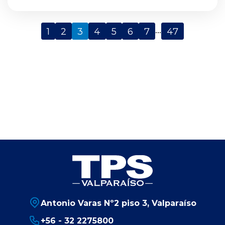
...
1
2
3
4
5
6
7
47
Antonio Varas Nº2 piso 3, Valparaíso
+56 - 32 2275800