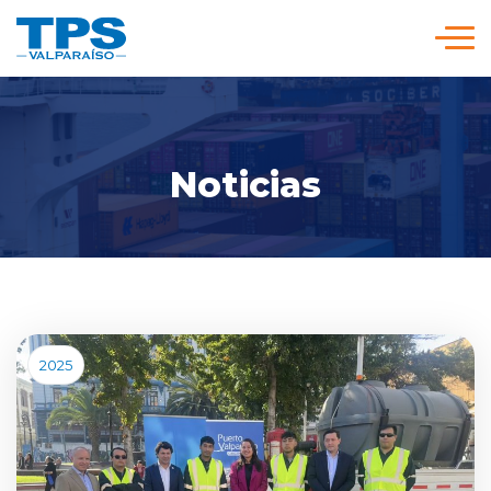
Click acá para ir directamente al contenido
Somos TPS
Noticias
Nuestra Visión Estratégica
Servicios y Tarifas
Políticas y Procedimientos
2025
Prensa