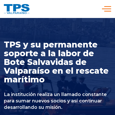
Click acá para ir directamente al contenido
Somos TPS
TPS y su permanente
Nuestra Visión Estratégica
soporte a la labor de
Bote Salvavidas de
Servicios y Tarifas
Valparaíso en el rescate
marítimo
Políticas y Procedimientos
La institución realiza un llamado constante
Prensa
para sumar nuevos socios y así continuar
desarrollando su misión.