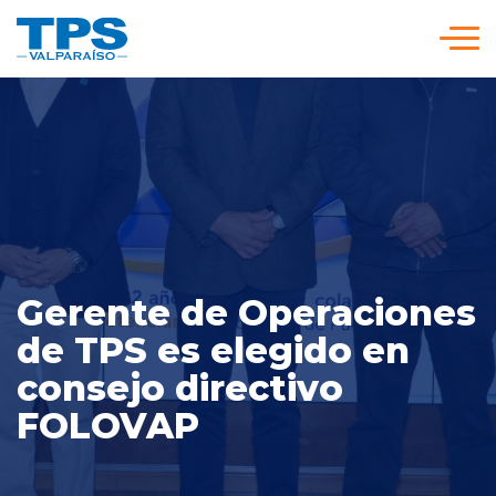
Click acá para ir directamente al contenido
Somos TPS
Nuestra Visión Estratégica
Servicios y Tarifas
Gerente de Operaciones
Políticas y Procedimientos
de TPS es elegido en
consejo directivo
Prensa
FOLOVAP