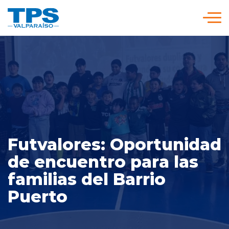
Click acá para ir directamente al contenido
Somos TPS
Nuestra Visión Estratégica
Servicios y Tarifas
Futvalores: Oportunidad
Políticas y Procedimientos
de encuentro para las
familias del Barrio
Prensa
Puerto