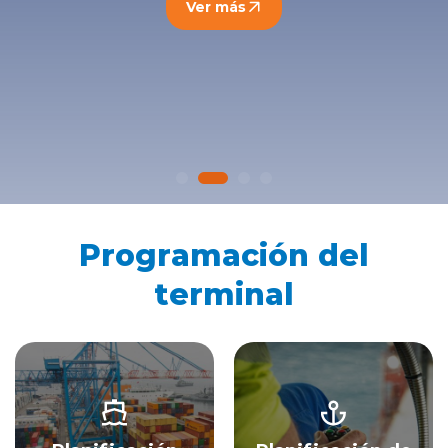
Ver más
English version
modo claro
modo oscuro
Programación del
terminal