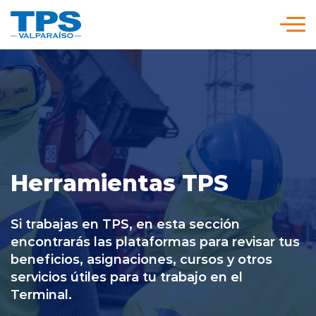
Click acá para ir directamente al contenido
Somos TPS
Nuestra Visión Estratégica
Servicios y Tarifas
Herramientas TPS
Políticas y Procedimientos
Si trabajas en TPS, en esta sección
encontrarás las plataformas para revisar tus
beneficios, asignaciones, cursos y otros
Prensa
servicios útiles para tu trabajo en el
Terminal.