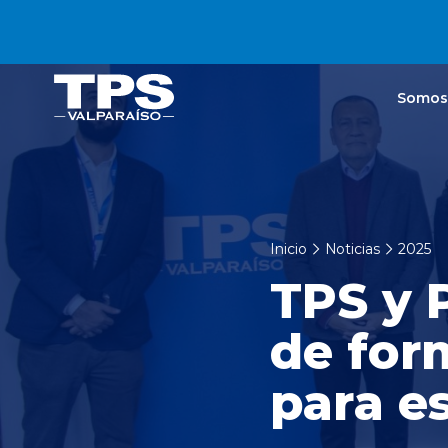
Click acá para ir directamente al contenido
Somos
Inicio
Noticias
2025
TPS y 
de for
para e