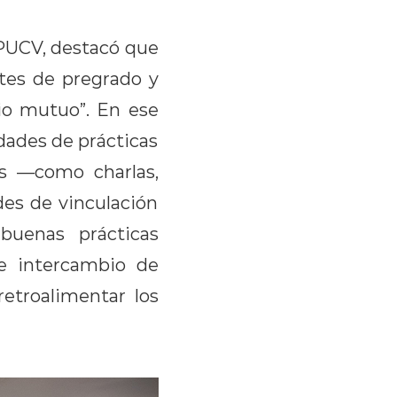
 PUCV, destacó que
ntes de pregrado y
io mutuo”. En ese
idades de prácticas
das —como charlas,
des de vinculación
buenas prácticas
e intercambio de
retroalimentar los