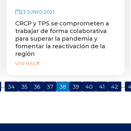
23 JUNIO 2021
CRCP y TPS se comprometen a
trabajar de forma colaborativa
para superar la pandemia y
fomentar la reactivación de la
región
VER MÁS
...
...
34
35
36
37
38
39
40
41
42