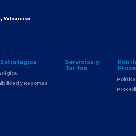
, Valparaíso
 Estratégica
Servicios y
Políti
Tarifas
Proce
atégica
Polític
ibilidad y Reportes
Proced