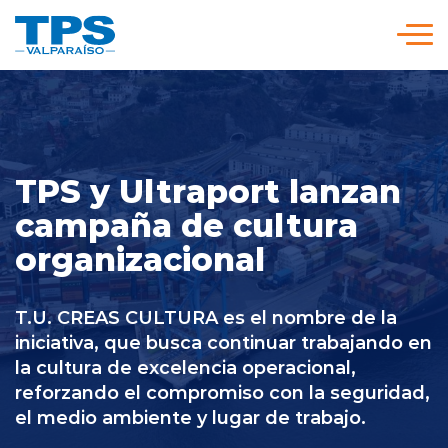
Click acá para ir directamente al contenido
Somos TPS
Nuestra Visión Estratégica
TPS y Ultraport lanzan
campaña de cultura
Servicios y Tarifas
organizacional
Políticas y Procedimientos
T.U. CREAS CULTURA es el nombre de la
iniciativa, que busca continuar trabajando en
la cultura de excelencia operacional,
Prensa
reforzando el compromiso con la seguridad,
el medio ambiente y lugar de trabajo.