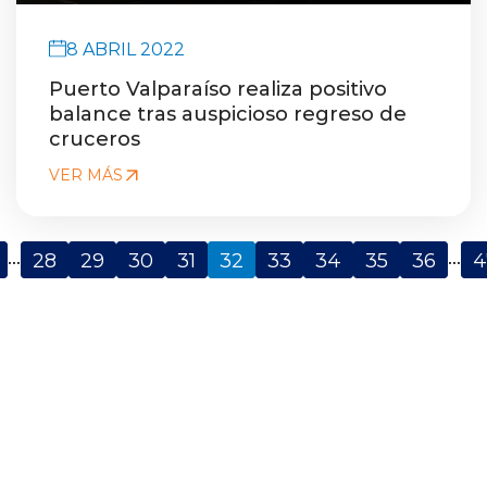
8 ABRIL 2022
Puerto Valparaíso realiza positivo
balance tras auspicioso regreso de
cruceros
VER MÁS
...
...
28
29
30
31
32
33
34
35
36
4