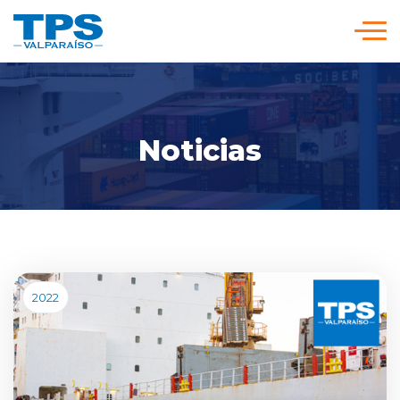
Click acá para ir directamente al contenido
Somos TPS
Noticias
Nuestra Visión Estratégica
Servicios y Tarifas
Políticas y Procedimientos
2022
Prensa