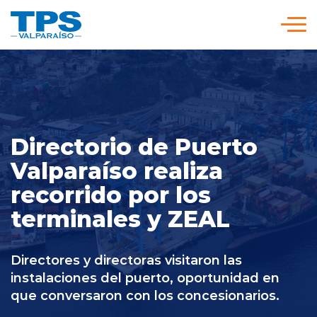
Click acá para ir directamente al contenido
Somos TPS
Nuestra Visión Estratégica
Directorio de Puerto
Valparaíso realiza
Servicios y Tarifas
recorrido por los
terminales y ZEAL
Políticas y Procedimientos
Directores y directoras visitaron las
Prensa
instalaciones del puerto, oportunidad en
que conversaron con los concesionarios.