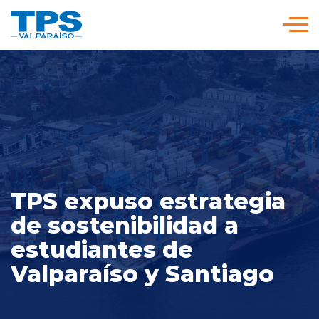
Click acá para ir directamente al contenido
Somos TPS
Nuestra Visión Estratégica
Servicios y Tarifas
TPS expuso estrategia
Políticas y Procedimientos
de sostenibilidad a
estudiantes de
Prensa
Valparaíso y Santiago