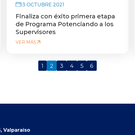
13 OCTUBRE 2021
Finaliza con éxito primera etapa
de Programa Potenciando a los
Supervisores
VER MÁS
1
2
3
4
5
6
, Valparaíso