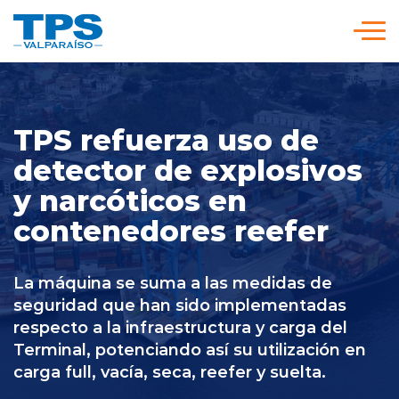
Click acá para ir directamente al contenido
Somos TPS
TPS refuerza uso de
Nuestra Visión Estratégica
detector de explosivos
y narcóticos en
Servicios y Tarifas
contenedores reefer
Políticas y Procedimientos
La máquina se suma a las medidas de
seguridad que han sido implementadas
respecto a la infraestructura y carga del
Prensa
Terminal, potenciando así su utilización en
carga full, vacía, seca, reefer y suelta.