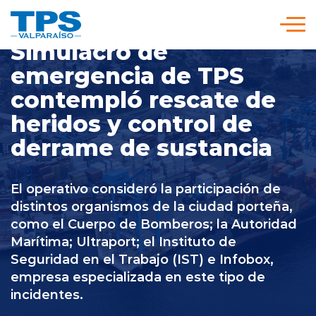
Click acá para ir directamente al contenido
Simulacro de
emergencia de TPS
Somos TPS
contempló rescate de
heridos y control de
Nuestra Visión Estratégica
derrame de sustancia
Servicios y Tarifas
El operativo consideró la participación de
distintos organismos de la ciudad porteña,
Políticas y Procedimientos
como el Cuerpo de Bomberos; la Autoridad
Marítima; Ultraport; el Instituto de
Seguridad en el Trabajo (IST) e Infobox,
Prensa
empresa especializada en este tipo de
incidentes.