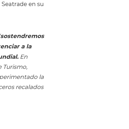
n Seatrade en su
sostendremos
“
enciar a la
ndial.
En
e Turismo,
xperimentado la
ceros recalados