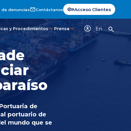
Acceso Clientes
 de denuncias
Contáctanos
En
ticas y Procedimientos
Prensa
rade
ciar
paraíso
Portuaria de
nal portuario de
 del mundo que se