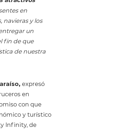
esentes en
 navieras y los
entregar un
l fin de que
stica de nuestra
araíso,
expresó
cruceros en
romiso con que
nómico y turístico
y Infinity, de