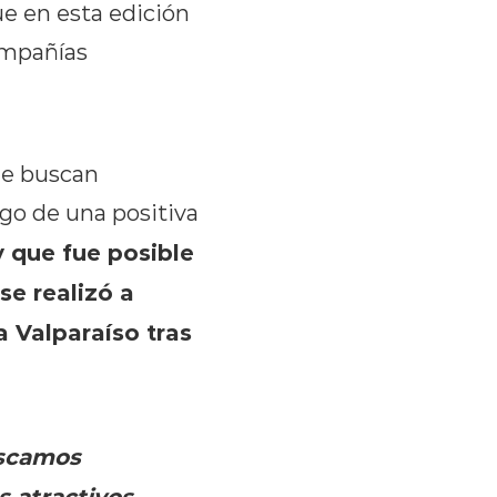
e en esta edición
compañías
ue buscan
ego de una positiva
y que fue posible
se realizó a
a Valparaíso tras
scamos
s atractivos