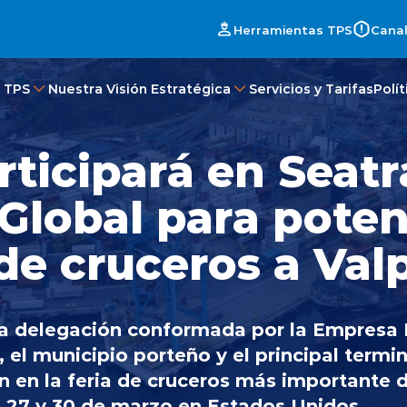
Herramientas TPS
Canal
 TPS
Nuestra Visión Estratégica
Servicios y Tarifas
Polí
rticipará en Seat
 Global para poten
de cruceros a Val
a delegación conformada por la Empresa 
 el municipio porteño y el principal termi
án en la feria de cruceros más importante
el 27 y 30 de marzo en Estados Unidos.