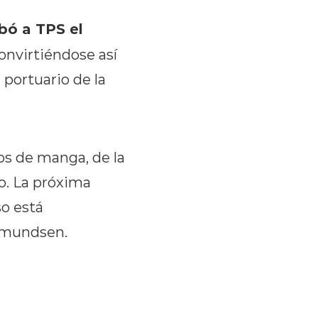
bó a TPS el
onvirtiéndose así
 portuario de la
os de manga, de la
lo. La próxima
so está
 Amundsen.