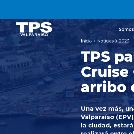
Click acá para ir directamente al contenido
Somos
Inicio
Noticias
2023
TPS pa
Cruise
arribo 
Una vez más, un
Valparaíso (EPV),
la ciudad, estar
realizará entre 