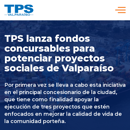
Click acá para ir directamente al contenido
Somos TPS
TPS lanza fondos
concursables para
Nuestra Visión Estratégica
potenciar proyectos
sociales de Valparaíso
Servicios y Tarifas
Por primera vez se lleva a cabo esta iniciativa
Políticas y Procedimientos
en el principal concesionario de la ciudad,
que tiene como finalidad apoyar la
ejecución de tres proyectos que estén
Prensa
enfocados en mejorar la calidad de vida de
la comunidad porteña.