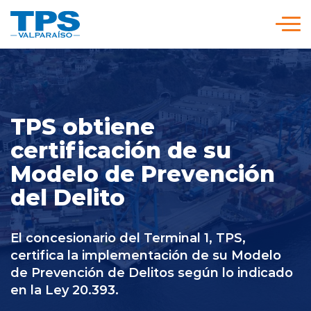
Click acá para ir directamente al contenido
Somos TPS
Nuestra Visión Estratégica
TPS obtiene
certificación de su
Modelo de Prevención
Servicios y Tarifas
del Delito
Políticas y Procedimientos
El concesionario del Terminal 1, TPS,
certifica la implementación de su Modelo
Prensa
de Prevención de Delitos según lo indicado
en la Ley 20.393.