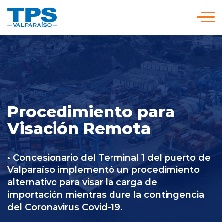
Click acá para ir directamente al contenido
Somos TPS
Nuestra Visión Estratégica
Procedimiento para
Servicios y Tarifas
Visación Remota
Políticas y Procedimientos
• Concesionario del Terminal 1 del puerto de
Valparaíso implementó un procedimiento
alternativo para visar la carga de
Prensa
importación mientras dure la contingencia
del Coronavirus Covid-19.