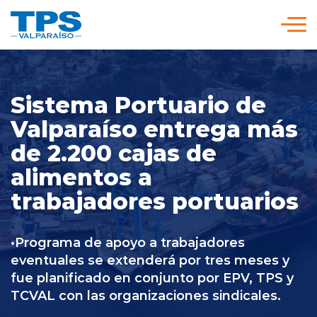
Click acá para ir directamente al contenido
Somos TPS
Sistema Portuario de
Nuestra Visión Estratégica
Valparaíso entrega más
de 2.200 cajas de
alimentos a
Servicios y Tarifas
trabajadores portuarios
Políticas y Procedimientos
•Programa de apoyo a trabajadores
eventuales se extenderá por tres meses y
Prensa
fue planificado en conjunto por EPV, TPS y
TCVAL con las organizaciones sindicales.