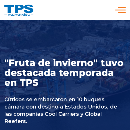
Click acá para ir directamente al contenido
Somos TPS
Nuestra Visión Estratégica
"Fruta de invierno" tuvo
destacada temporada
Servicios y Tarifas
en TPS
Políticas y Procedimientos
Cítricos se embarcaron en 10 buques
cámara con destino a Estados Unidos, de
Prensa
las compañías Cool Carriers y Global
Reefers.