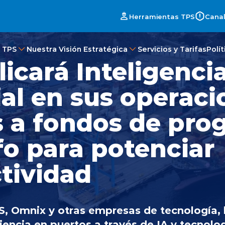
Herramientas TPS
Canal
 TPS
Nuestra Visión Estratégica
Servicios y Tarifas
Polí
icará Inteligenci
ial en sus operac
s a fondos de pr
fo para potenciar
tividad
S, Omnix y otras empresas de tecnología,
iencia en puertos a través de IA y tecnol