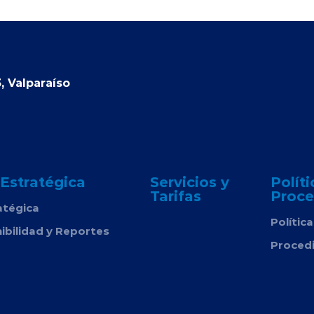
, Valparaíso
 Estratégica
Servicios y
Políti
Tarifas
Proce
atégica
Polític
ibilidad y Reportes
Proced