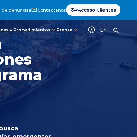
Acceso Clientes
 de denuncias
Contáctanos
En
ticas y Procedimientos
Prensa
a
iones
ograma
 busca
ogías emergentes.