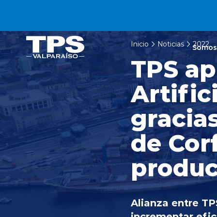
Click acá para ir directamente al contenido
Inicio
Noticias
2022
Somos
TPS apl
Artific
gracia
de Cor
produc
Alianza entre TP
incrementar efic