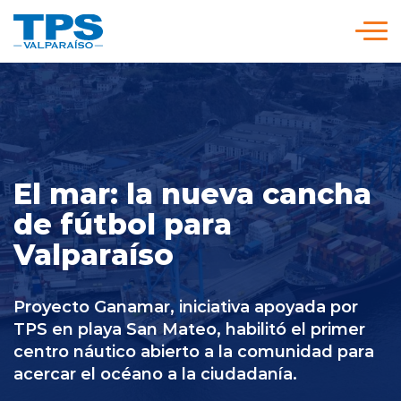
Click acá para ir directamente al contenido
Somos TPS
Nuestra Visión Estratégica
El mar: la nueva cancha
de fútbol para
Servicios y Tarifas
Valparaíso
Políticas y Procedimientos
Proyecto Ganamar, iniciativa apoyada por
TPS en playa San Mateo, habilitó el primer
Prensa
centro náutico abierto a la comunidad para
acercar el océano a la ciudadanía.