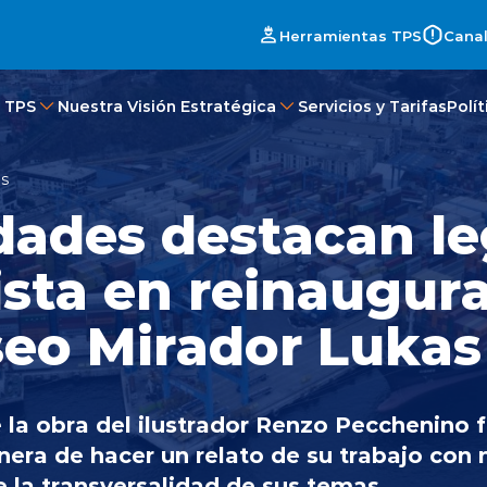
Herramientas TPS
Canal
 TPS
Nuestra Visión Estratégica
Servicios y Tarifas
Polí
es
dades destacan l
tista en reinaugur
eo Mirador Lukas
 la obra del ilustrador Renzo Pecchenino
ra de hacer un relato de su trabajo con m
 la transversalidad de sus temas.