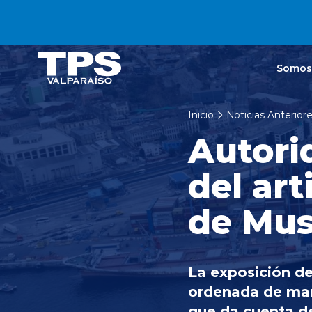
Click acá para ir directamente al contenido
Somos
Inicio
Noticias Anterior
Autori
del ar
de Mus
La exposición de
ordenada de mane
que da cuenta de