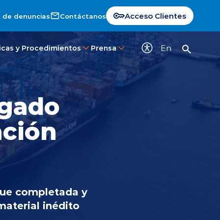
Acceso Clientes
 de denuncias
Contáctanos
En
ticas y Procedimientos
Prensa
egado
ación
 fue completada y
aterial inédito