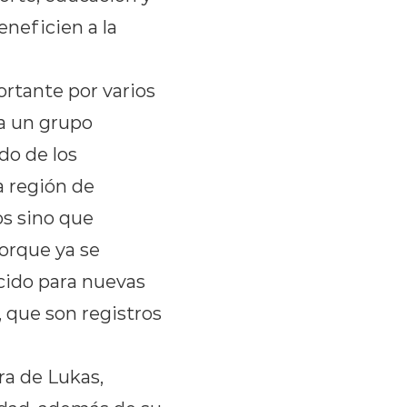
neficien a la
rtante por varios
za un grupo
do de los
a región de
os sino que
orque ya se
cido para nuevas
, que son registros
ra de Lukas,