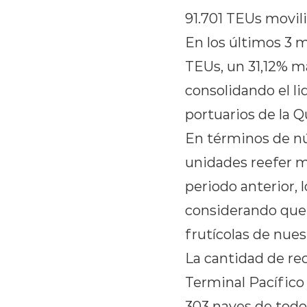
91.701 TEUs movil
En los últimos 3 m
TEUs, un 31,12% má
consolidando el l
portuarios de la Q
En términos de nú
unidades reefer m
periodo anterior,
considerando que 
frutícolas de nues
La cantidad de re
Terminal Pacífico 
303 naves de todo