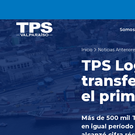
Click acá para ir directamente al contenido
Somos
Inicio
Noticias Anterior
TPS Lo
transf
el pri
Más de 500 mil T
en igual período
alcanzó cifra ré