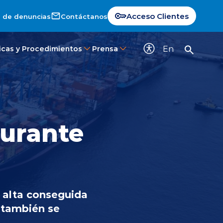
Acceso Clientes
 de denuncias
Contáctanos
En
ticas y Procedimientos
Prensa
durante
 alta conseguida
o también se