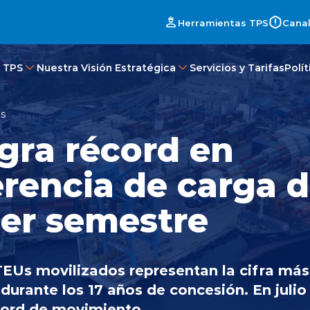
Herramientas TPS
Canal
 TPS
Nuestra Visión Estratégica
Servicios y Tarifas
Polí
es
gra récord en
erencia de carga 
mer semestre
EUs movilizados representan la cifra más
 durante los 17 años de concesión. En juli
cord de movimiento.