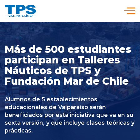
Click acá para ir directamente al contenido
Somos TPS
Más de 500 estudiantes
Nuestra Visión Estratégica
participan en Talleres
Náuticos de TPS y
Servicios y Tarifas
Fundación Mar de Chile
Políticas y Procedimientos
Alumnos de 5 establecimientos
educacionales de Valparaíso serán
beneficiados por esta iniciativa que va en su
Prensa
sexta versión, y que incluye clases teóricas y
prácticas.