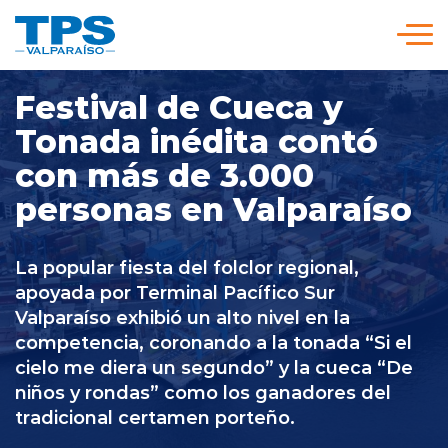
Click acá para ir directamente al contenido
Festival de Cueca y
Somos TPS
Tonada inédita contó
con más de 3.000
Nuestra Visión Estratégica
personas en Valparaíso
Servicios y Tarifas
La popular fiesta del folclor regional,
apoyada por Terminal Pacífico Sur
Políticas y Procedimientos
Valparaíso exhibió un alto nivel en la
competencia, coronando a la tonada “Si el
cielo me diera un segundo” y la cueca “De
Prensa
niños y rondas” como los ganadores del
tradicional certamen porteño.