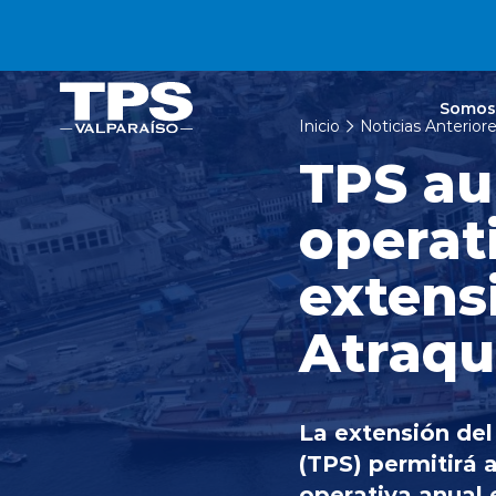
Click acá para ir directamente al contenido
Somos
Inicio
Noticias Anterior
TPS au
operat
extens
Atraqu
La extensión del
(TPS) permitirá 
operativa anual 