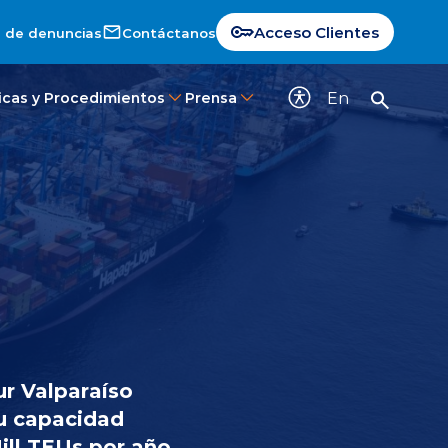
Acceso Clientes
 de denuncias
Contáctanos
En
ticas y Procedimientos
Prensa
ur Valparaíso
su capacidad
ill TEUs por año.