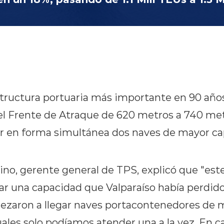
structura portuaria más importante en 90 años
 el Frente de Atraque de 620 metros a 740 met
r en forma simultánea dos naves de mayor ca
ino, gerente general de TPS, explicó que "est
ar una capacidad que Valparaíso había perdido
ezaron a llegar naves portacontenedores de 
cuales solo podíamos atender una a la vez. En c