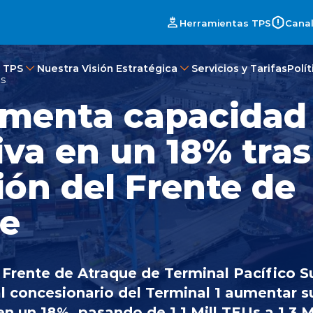
Herramientas TPS
Canal
 TPS
Nuestra Visión Estratégica
Servicios y Tarifas
Polí
es
menta capacidad
iva en un 18% tras
ión del Frente de
e
 Frente de Atraque de Terminal Pacífico S
al concesionario del Terminal 1 aumentar 
en un 18%, pasando de 1.1 Mill TEUs a 1.3 M