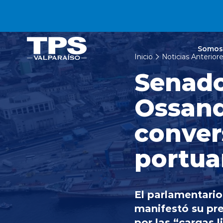
Click acá para ir directamente al contenido
Somos
Inicio
Noticias Anterior
Senado
Ossand
conver
portua
El parlamentario
manifestó su pre
por las “cargas l