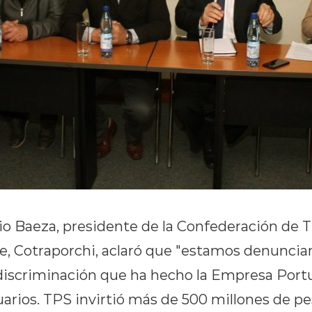
gio Baeza, presidente de la Confederación de 
le, Cotraporchi, aclaró que "estamos denuncia
 discriminación que ha hecho la Empresa Portu
arios. TPS invirtió más de 500 millones de pe