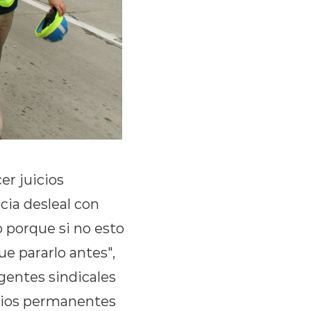
er juicios
ia desleal con
o porque si no esto
e pararlo antes",
gentes sindicales
rios permanentes