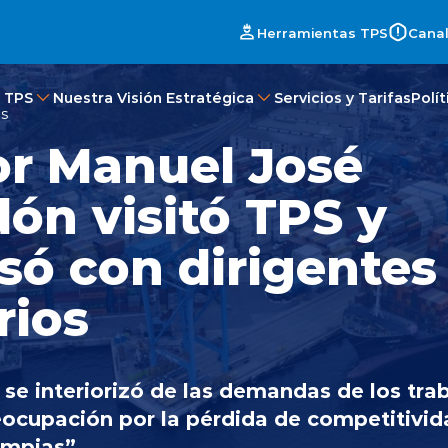
Herramientas TPS
Canal
 TPS
Nuestra Visión Estratégica
Servicios y Tarifas
Polí
es
r Manuel José
ón visitó TPS y
só con dirigentes
rios
 se interiorizó de las demandas de los tra
ocupación por la pérdida de competitivid
impias”.