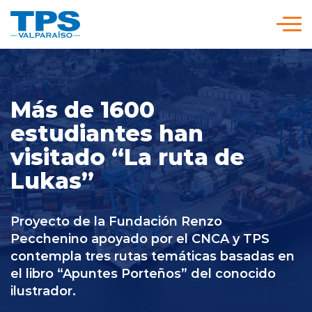
Click acá para ir directamente al contenido
Somos TPS
Más de 1600
Nuestra Visión Estratégica
estudiantes han
visitado “La ruta de
Servicios y Tarifas
Lukas”
Políticas y Procedimientos
Proyecto de la Fundación Renzo
Pecchenino apoyado por el CNCA y TPS
contempla tres rutas temáticas basadas en
Prensa
el libro “Apuntes Porteños” del conocido
ilustrador.