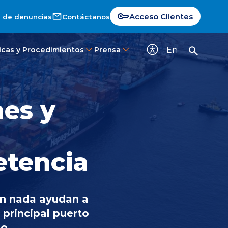
Acceso Clientes
 de denuncias
Contáctanos
En
ticas y Procedimientos
Prensa
es y
etencia
en nada ayudan a
 principal puerto
o.