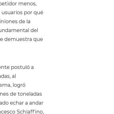
petidor menos,
 usuarios por qué
niones de la
fundamental del
 se demuestra que
ente postuló a
das, al
tema, logró
ones de toneladas
rado echar a andar
ncesco Schiaffino,