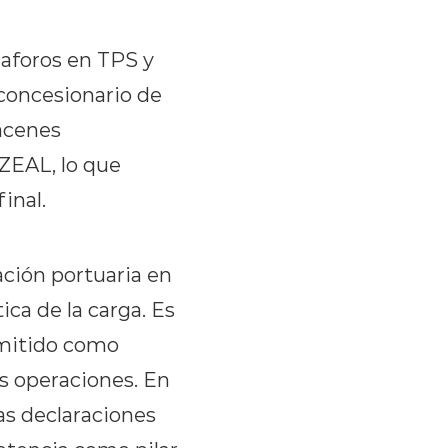
 aforos en TPS y
concesionario de
macenes
 ZEAL, lo que
inal.
ación portuaria en
ca de la carga. Es
rmitido como
us operaciones. En
as declaraciones