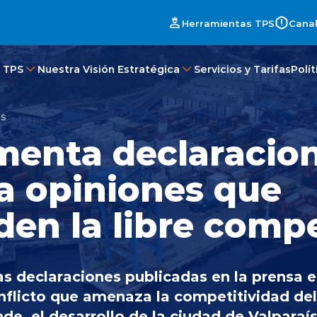
Herramientas TPS
Canal
 TPS
Nuestra Visión Estratégica
Servicios y Tarifas
Polí
es
menta declaracion
a opiniones que
den la libre comp
s declaraciones publicadas en la prensa 
nflicto que amenaza la competitividad del
nde, el desarrollo de la ciudad de Valparaís