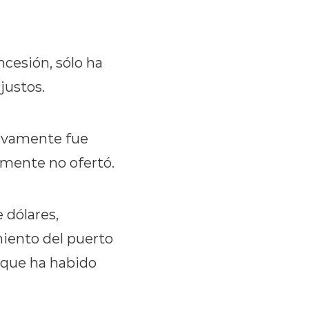
ncesión, sólo ha
justos.
ctivamente fue
emente no ofertó.
 dólares,
iento del puerto
o que ha habido