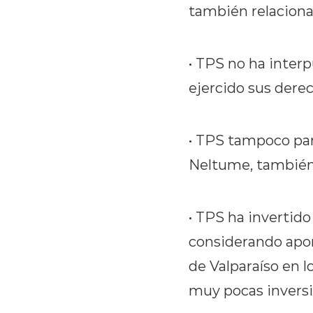
también relaciona
• TPS no ha interp
ejercido sus dere
• TPS tampoco part
Neltume, también 
• TPS ha invertid
considerando apor
de Valparaíso en l
muy pocas inversi