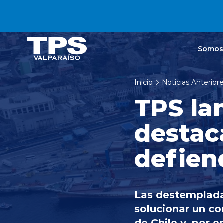
Click acá para ir directamente al contenido
Somos
Inicio
Noticias Anterior
TPS la
destac
defien
Las destemplada
solucionar un co
de Chile y, por e