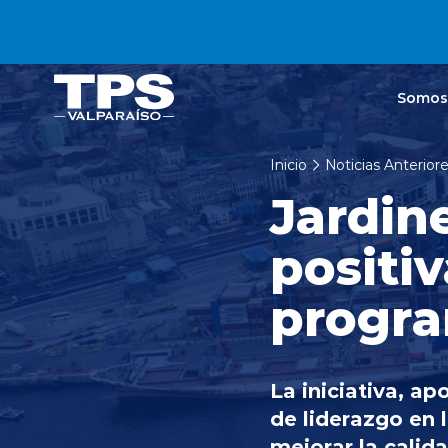
Click acá para ir directamente al contenido
Somos
Inicio
Noticias Anterior
Jardine
positiv
progr
La iniciativa, a
de liderazgo en 
mejorar la calid