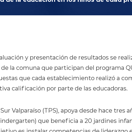
luación y presentación de resultados se reali
s de la comuna que participan del programa QU
puestas que cada establecimiento realizó a co
iva calificación por parte de las educadoras.
 Sur Valparaíso (TPS), apoya desde hace tres 
indergarten) que beneficia a 20 jardines infan
tivo es instalar competencias de liderazgo en