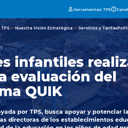
Herramientas TPS
Canal
 TPS
Nuestra Visión Estratégica
Servicios y Tarifas
Polí
es
s infantiles reali
a evaluación del
ama QUIK
poyada por TPS, busca apoyar y potenciar 
las directoras de los establecimientos edu
ad de la educación en los niños de edad pr