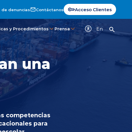
Acceso Clientes
 de denuncias
Contáctanos
En
ticas y Procedimientos
Prensa
zan una
las competencias
cacionales para
eescolar.