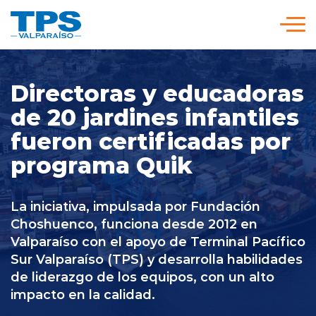
Click acá para ir directamente al contenido
Somos TPS
Directoras y educadoras
de 20 jardines infantiles
Nuestra Visión Estratégica
fueron certificadas por
programa Quik
Servicios y Tarifas
La iniciativa, impulsada por Fundación
Políticas y Procedimientos
Choshuenco, funciona desde 2012 en
Valparaíso con el apoyo de Terminal Pacífico
Sur Valparaíso (TPS) y desarrolla habilidades
Prensa
de liderazgo de los equipos, con un alto
impacto en la calidad.