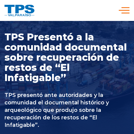
Click acá para ir directamente al contenido
Somos TPS
TPS Presentó a la
comunidad documental
Nuestra Visión Estratégica
sobre recuperación de
restos de “El
Servicios y Tarifas
Infatigable”
Políticas y Procedimientos
TPS presentó ante autoridades y la
comunidad el documental histórico y
arqueológico que produjo sobre la
Prensa
recuperación de los restos de “El
Infatigable”.