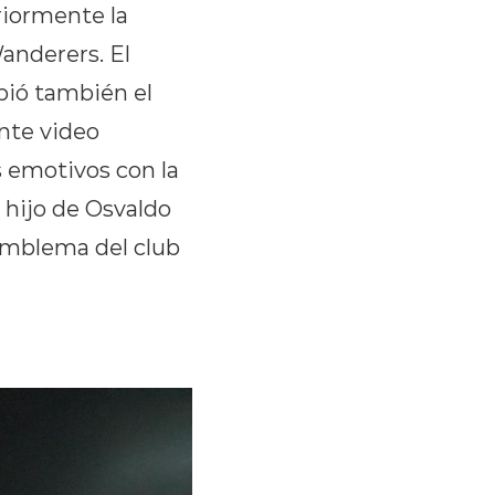
riormente la
anderers. El
ibió también el
nte video
 emotivos con la
 hijo de Osvaldo
 emblema del club