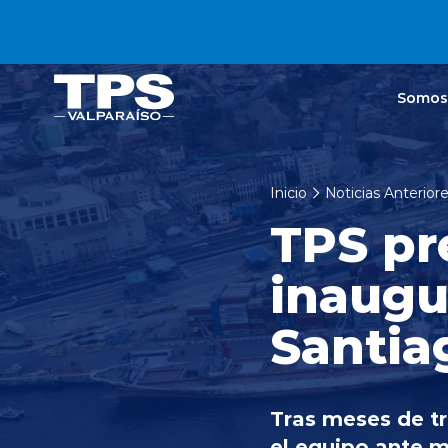
Click acá para ir directamente al contenido
Somos
Inicio
Noticias Anterior
TPS pr
inaugu
Santia
Tras meses de tr
el equipo ante m