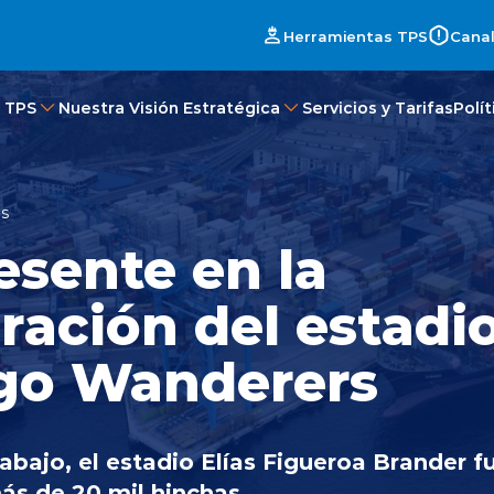
Herramientas TPS
Canal
 TPS
Nuestra Visión Estratégica
Servicios y Tarifas
Polí
es
esente en la
ración del estadi
go Wanderers
abajo, el estadio Elías Figueroa Brander f
ás de 20 mil hinchas