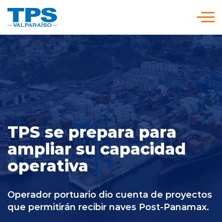
Click acá para ir directamente al contenido
Somos TPS
Nuestra Visión Estratégica
Servicios y Tarifas
TPS se prepara para
ampliar su capacidad
Políticas y Procedimientos
operativa
Prensa
Operador portuario dio cuenta de proyectos
que permitirán recibir naves Post-Panamax.