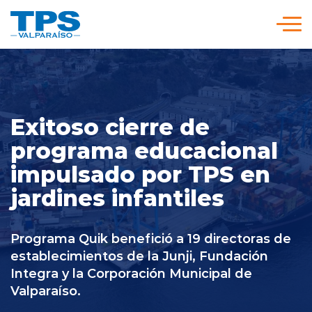
Click acá para ir directamente al contenido
Somos TPS
Nuestra Visión Estratégica
Exitoso cierre de
programa educacional
impulsado por TPS en
Servicios y Tarifas
jardines infantiles
Políticas y Procedimientos
Programa Quik benefició a 19 directoras de
establecimientos de la Junji, Fundación
Prensa
Integra y la Corporación Municipal de
Valparaíso.