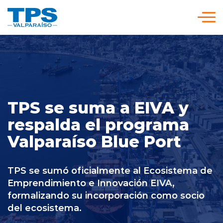
Click acá para ir directamente al contenido
Somos TPS
Nuestra Visión Estratégica
TPS se suma a EIVA y
respalda el programa
Servicios y Tarifas
Valparaíso Blue Port
Políticas y Procedimientos
TPS se sumó oficialmente al Ecosistema de
Emprendimiento e Innovación EIVA,
Prensa
formalizando su incorporación como socio
del ecosistema.