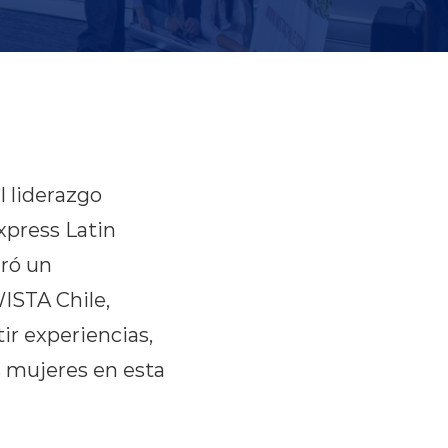
l liderazgo
xpress Latin
ró un
WISTA Chile,
ir experiencias,
as mujeres en esta