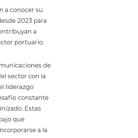
n a conocer su
desde 2023 para
ontribuyan a
ector portuario.
omunicaciones de
l sector con la
l liderazgo
esafío constante
nizado. Estas
abajo que
ncorporarse a la