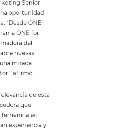
rketing Senior
una oportunidad
ina. “Desde ONE
grama ONE for
rmadora del
 abre nuevas
 una mirada
or”, afirmó.
relevancia de esta
ecedora que
n femenina en
an experiencia y