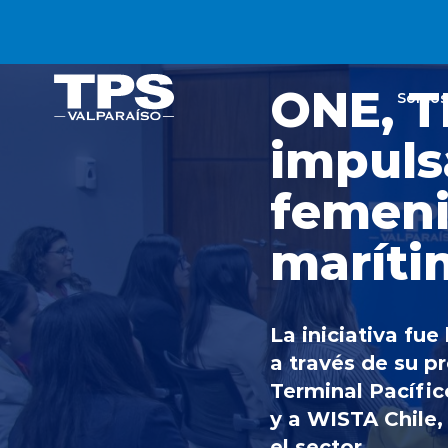
Click acá para ir directamente al contenido
Inicio
Noticias
2025
ONE, T
Somos
impuls
femeni
maríti
La iniciativa fu
a través de su p
Terminal Pacífic
y a WISTA Chile, 
el sector..