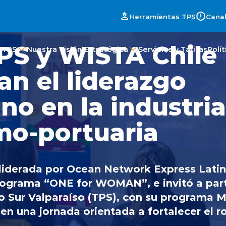
Herramientas TPS
Canal
PS y WISTA Chile
 TPS
Nuestra Visión Estratégica
Servicios y Tarifas
Polí
an el liderazgo
no en la industria
mo-portuaria
e liderada por Ocean Network Express Lati
rograma “ONE for WOMAN”, e invitó a part
o Sur Valparaíso (TPS), con su programa M
en una jornada orientada a fortalecer el ro