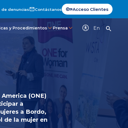
Acceso Clientes
 de denuncias
Contáctanos
En
ticas y Procedimientos
Prensa
n America (ONE)
icipar a
ujeres a Bordo,
l de la mujer en