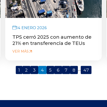
14 ENERO 2026
TPS cerró 2025 con aumento de
21% en transferencia de TEUs
VER MÁS
...
1
2
3
4
5
6
7
8
47