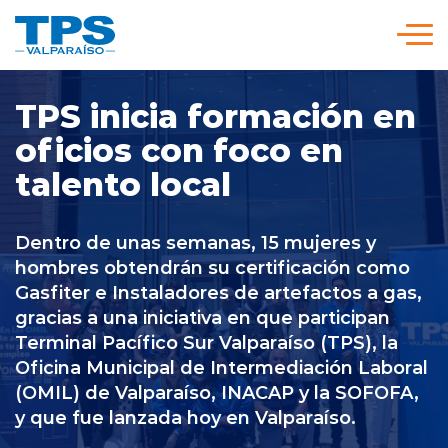
Click acá para ir directamente al contenido
Somos TPS
TPS inicia formación en
oficios con foco en
Nuestra Visión Estratégica
talento local
Servicios y Tarifas
Dentro de unas semanas, 15 mujeres y
hombres obtendrán su certificación como
Gasfiter e Instaladores de artefactos a gas,
Políticas y Procedimientos
gracias a una iniciativa en que participan
Terminal Pacífico Sur Valparaíso (TPS), la
Oficina Municipal de Intermediación Laboral
Prensa
(OMIL) de Valparaíso, INACAP y la SOFOFA,
y que fue lanzada hoy en Valparaíso.