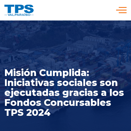
Click acá para ir directamente al contenido
Somos TPS
Nuestra Visión Estratégica
Misión Cumplida:
Servicios y Tarifas
Iniciativas sociales son
Políticas y Procedimientos
ejecutadas gracias a los
Fondos Concursables
Prensa
TPS 2024