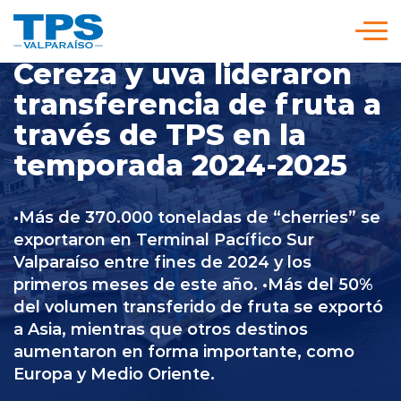
Click acá para ir directamente al contenido
Cereza y uva lideraron
Somos TPS
transferencia de fruta a
través de TPS en la
Nuestra Visión Estratégica
temporada 2024-2025
Servicios y Tarifas
•Más de 370.000 toneladas de “cherries” se
exportaron en Terminal Pacífico Sur
Valparaíso entre fines de 2024 y los
Políticas y Procedimientos
primeros meses de este año. •Más del 50%
del volumen transferido de fruta se exportó
a Asia, mientras que otros destinos
Prensa
aumentaron en forma importante, como
Europa y Medio Oriente.