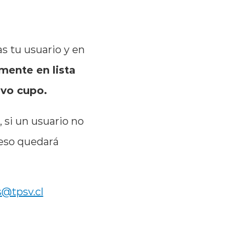
tas tu usuario y en
ente en lista
evo cupo.
, si un usuario no
ceso quedará
@tpsv.cl