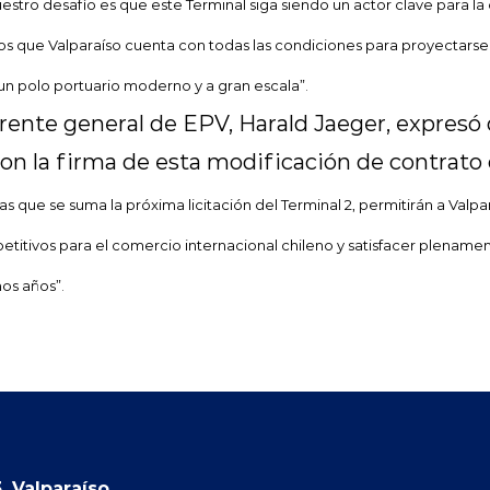
stro desafío es que este Terminal siga siendo un actor clave para la ci
 que Valparaíso cuenta con todas las condiciones para proyectarse 
n polo portuario moderno y a gran escala”.
gerente general de EPV, Harald Jaeger, expres
on la firma de esta modificación de contrato
as que se suma la próxima licitación del Terminal 2, permitirán a Valp
titivos para el comercio internacional chileno y satisfacer plename
os años”.
, Valparaíso