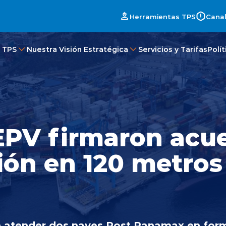
Herramientas TPS
Canal
 TPS
Nuestra Visión Estratégica
Servicios y Tarifas
Polí
EPV firmaron acu
ión en 120 metros 
n atender dos naves Post Panamax en for