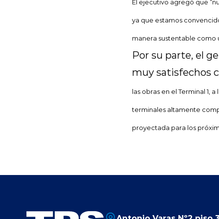
El ejecutivo agregó que “nue
ya que estamos convencidos
manera sustentable como u
Por su parte, el 
muy satisfechos c
las obras en el Terminal
1, a
l
terminales altamente compe
proyectada para los próxim
Antonio Varas Nº2 piso 3