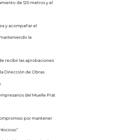
gamiento de
120 metros
y el
nea y acompañar el
y manteniendo la
de recibir las aprobaciones
la Dirección
de Obras
.
empresarios del Muelle Prat
o compromiso por mantener
mbicioso”.