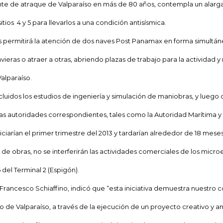
nte de atraque de Valparaíso en más de 80 años, contempla un alar
itios 4 y 5 para llevarlos a una condición antisísmica.
s permitirá la atención de dos naves Post Panamax en forma simultá
avieras o atraer a otras, abriendo plazas de trabajo para la actividad 
alparaíso.
uidos los estudios de ingeniería y simulación de maniobras, y luego 
las autoridades correspondientes, tales como la Autoridad Marítima y
iniciarían el primer trimestre del 2013 y tardarían alrededor de 18 meses
e obras, no se interferirán las actividades comerciales de los micro
6 del Terminal 2 (Espigón).
 Francesco Schiaffino, indicó que “esta iniciativa demuestra nuestr
o de Valparaíso, a través de la ejecución de un proyecto creativo y a