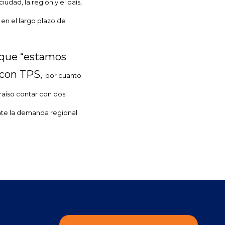
udad, la región y el país,
en el largo plazo de
ó que “estamos
 con TPS,
por cuanto
araíso contar con dos
nte la demanda regional