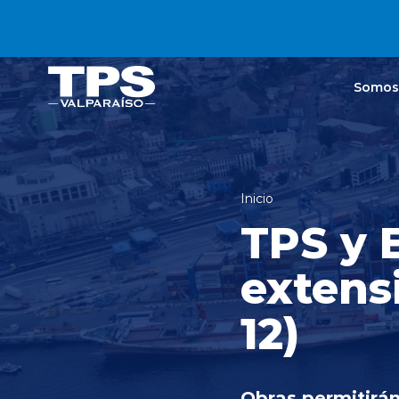
Click acá para ir directamente al contenido
Somos
Inicio
TPS y 
extens
12)
Obras permitirá