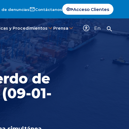
Acceso Clientes
 de denuncias
Contáctanos
En
ticas y Procedimientos
Prensa
erdo de
(09-01-
ma simultánea