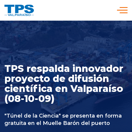
Click acá para ir directamente al contenido
Somos TPS
Nuestra Visión Estratégica
TPS respalda innovador
Servicios y Tarifas
proyecto de difusión
científica en Valparaíso
Políticas y Procedimientos
(08-10-09)
Prensa
"Túnel de la Ciencia" se presenta en forma
gratuita en el Muelle Barón del puerto