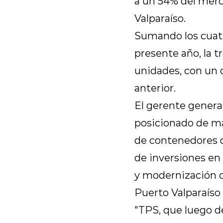
a un 54% del merc
Valparaíso.
Sumando los cuat
presente año, la 
unidades, con un 
anterior.
El gerente genera
posicionado de ma
de contenedores d
de inversiones en
y modernización d
Puerto Valparaíso 
"TPS, que luego d