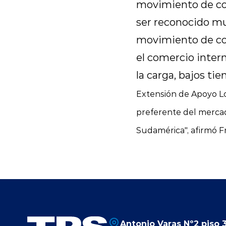
movimiento de con
ser reconocido mu
movimiento de con
el comercio intern
la carga, bajos t
Extensión de Apoyo Lo
preferente del mercad
Sudamérica", afirmó F
Antonio Varas Nº2 piso 3