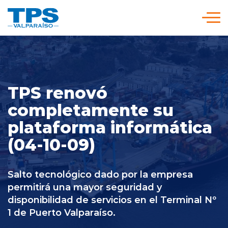
Click acá para ir directamente al contenido
Somos TPS
Nuestra Visión Estratégica
TPS renovó
completamente su
plataforma informática
Servicios y Tarifas
(04-10-09)
Políticas y Procedimientos
Salto tecnológico dado por la empresa
permitirá una mayor seguridad y
Prensa
disponibilidad de servicios en el Terminal Nº
1 de Puerto Valparaíso.