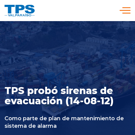
Click acá para ir directamente al contenido
Somos TPS
Nuestra Visión Estratégica
Servicios y Tarifas
TPS probó sirenas de
Políticas y Procedimientos
evacuación (14-08-12)
Prensa
Como parte de plan de mantenimiento de
sistema de alarma