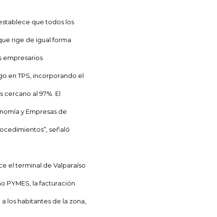
 establece que todos los
que rige de igual forma
s empresarios.
pago en TPS, incorporando el
cercano al 97%. El
nomía y Empresas de
rocedimientos”, señaló
e el terminal de Valparaíso
mo PYMES, la facturación
a los habitantes de la zona,