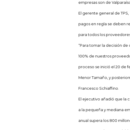
empresas son de Valparaíso
El gerente general de TPS, 
pagos en regla se deben rea
para todos los proveedore
“Para tomar la decisión de c
100% de nuestros proveedo
proceso se inició el 20 de
Menor Tamaño, y posteriorm
Francesco Schiaffino.
El ejecutivo añadió que la
c
a la pequeña y mediana emp
anual supera los 800 millon