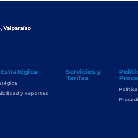
, Valparaíso
 Estratégica
Servicios y
Políti
Tarifas
Proce
atégica
Polític
ibilidad y Reportes
Proced