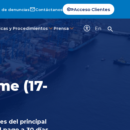
Acceso Clientes
 de denuncias
Contáctanos
En
ticas y Procedimientos
Prensa
me (17-
s del principal
l pago a 30 días