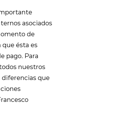
importante
nternos asociados
l momento de
 que ésta es
de pago. Para
todos nuestros
 diferencias que
aciones
 Francesco