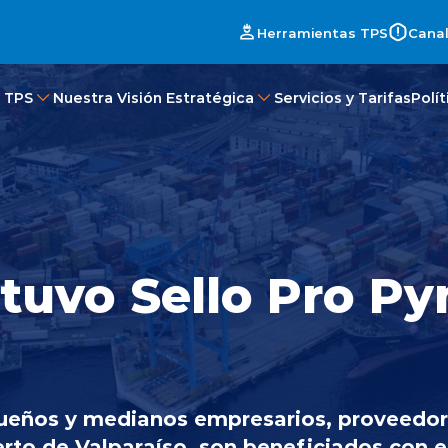
Herramientas TPS
Canal
 TPS
Nuestra Visión Estratégica
Servicios y Tarifas
Polí
tuvo Sello Pro Py
eños y medianos empresarios, proveedore
rto de Valparaíso, son beneficiados con e