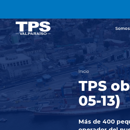
Click acá para ir directamente al contenido
Somos
Inicio
TPS ob
05-13)
Más de 400 pequ
operador del pue